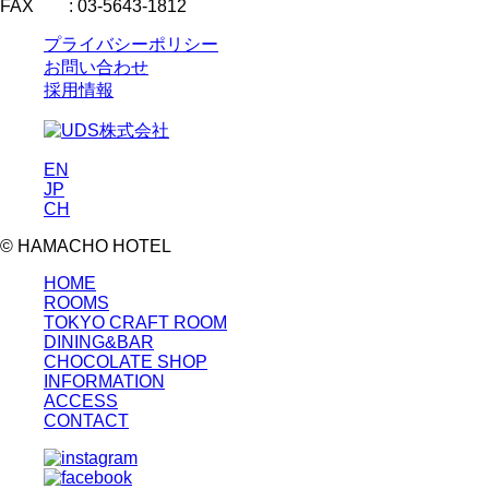
FAX : 03-5643-1812
プライバシーポリシー
お問い合わせ
採用情報
EN
JP
CH
© HAMACHO HOTEL
HOME
ROOMS
TOKYO CRAFT ROOM
DINING&BAR
CHOCOLATE SHOP
INFORMATION
ACCESS
CONTACT