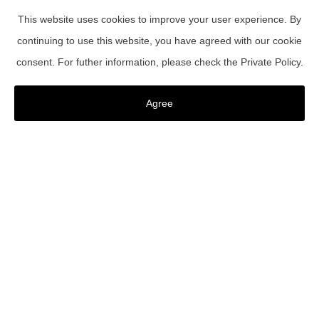
This website uses cookies to improve your user experience. By
continuing to use this website, you have agreed with our cookie
consent. For futher information, please check the
Private Policy
.
宿泊予約
航空券付
プラン
宿泊予約の確認・変更
会員登録はこちら
会員パスワード再設定
Agree
ホテルへのお問い合わせ
COMFORT & RELAX
都会であることを忘れてしまうような居心地の良い空間は、仕事
もリラックスもできるコンパクトな客室から、レジャーやファミ
リー利用にも対応した客室タイプまで、用途に合わせてお選びい
ただける複数タイプをご用意しています。
※客室画像はすべてイメージです。
DOUBLE
TWIN
FAMILY