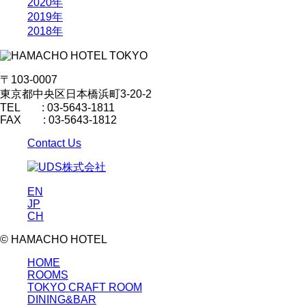
2020年
2019年
2018年
〒103-0007
東京都中央区日本橋浜町3-20-2
TEL : 03-5643-1811
FAX : 03-5643-1812
Contact Us
EN
JP
CH
© HAMACHO HOTEL
HOME
ROOMS
TOKYO CRAFT ROOM
DINING&BAR