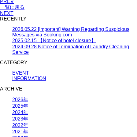
PREV
一覧に戻る
NEXT
RECENTLY
2026.05.22
[Important] Warning Regarding Suspicious
Messages via Booking.com
2025.02.15
【Notice of hotel closure】
2024.09.28
Notice of Termination of Laundry Cleaning
Service
CATEGORY
EVENT
INFORMATION
ARCHIVE
2026年
2025年
2024年
2023年
2022年
2021年