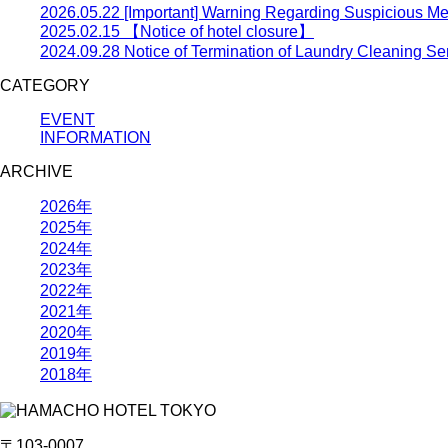
2026.05.22
[Important] Warning Regarding Suspicious M
2025.02.15
【Notice of hotel closure】
2024.09.28
Notice of Termination of Laundry Cleaning Se
CATEGORY
EVENT
INFORMATION
ARCHIVE
2026年
2025年
2024年
2023年
2022年
2021年
2020年
2019年
2018年
〒103-0007