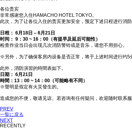
各位贵宾
非常感谢您入住HAMACHO HOTEL TOKYO。
此次，为了让各位入住的贵宾更加安全，预定下述日程进行消防
日程： 6月18日 – 6月21日
时间： 9：30 ~ 16：00（有提早及延后可能性）
检查作业当日会出现几次消防警铃或是音乐，请您不用担心。
※另外，为了确保客房内设备是否正常，将于上述时间进行约5
此外，消防演習的時間表如下。
日期： 6月21日
時間：13：00 ~ 14：00（可能略有不同）
※聲明是假定有火災發生的。
造成您的不便，敬请见谅。若咨询有任何疑问，欢迎随时联系服
PREV
一覧に戻る
NEXT
RECENTLY