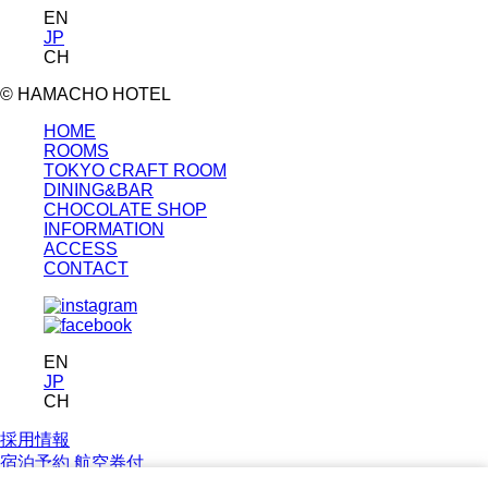
EN
JP
CH
© HAMACHO HOTEL
HOME
ROOMS
TOKYO CRAFT ROOM
DINING&BAR
CHOCOLATE SHOP
INFORMATION
ACCESS
CONTACT
EN
JP
CH
採用情報
宿泊予約
航空券付
プラン