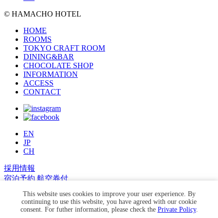
© HAMACHO HOTEL
HOME
ROOMS
TOKYO CRAFT ROOM
DINING&BAR
CHOCOLATE SHOP
INFORMATION
ACCESS
CONTACT
EN
JP
CH
採用情報
宿泊予約
航空券付
プラン
This website uses cookies to improve your user experience. By
continuing to use this website, you have agreed with our cookie
宿泊予約の確認・変更
consent. For futher information, please check the
Private Policy
.
会員登録はこちら