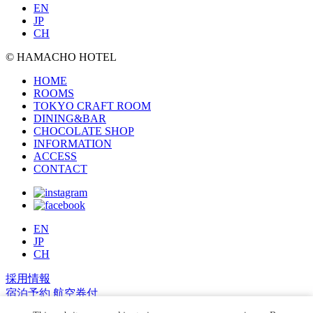
EN
JP
CH
© HAMACHO HOTEL
HOME
ROOMS
TOKYO CRAFT ROOM
DINING&BAR
CHOCOLATE SHOP
INFORMATION
ACCESS
CONTACT
EN
JP
CH
採用情報
宿泊予約
航空券付
プラン