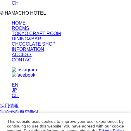
CH
© HAMACHO HOTEL
HOME
ROOMS
TOKYO CRAFT ROOM
DINING&BAR
CHOCOLATE SHOP
INFORMATION
ACCESS
CONTACT
EN
JP
CH
採用情報
宿泊予約
航空券付
プラン
This website uses cookies to improve your user experience. By
continuing to use this website, you have agreed with our cookie
宿泊予約の確認・変更
consent. For futher information, please check the
Private Policy
.