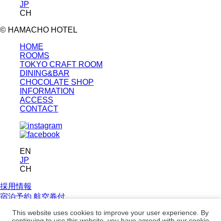
JP
CH
© HAMACHO HOTEL
HOME
ROOMS
TOKYO CRAFT ROOM
DINING&BAR
CHOCOLATE SHOP
INFORMATION
ACCESS
CONTACT
EN
JP
CH
採用情報
宿泊予約
航空券付
プラン
This website uses cookies to improve your user experience. By
continuing to use this website, you have agreed with our cookie