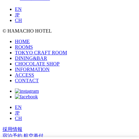
EN
JP
CH
© HAMACHO HOTEL
HOME
ROOMS
TOKYO CRAFT ROOM
DINING&BAR
CHOCOLATE SHOP
INFORMATION
ACCESS
CONTACT
EN
JP
CH
採用情報
宿泊予約
航空券付